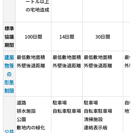
ートル以上
の宅地造成
標準
協議
100日間
14日間
30日間
期間
建築
最低敷地面積
最低敷地面積
最低敷地面積
最
物等
外壁後退距離
外壁後退距離
外壁後退距離
外
の
形態
制限
道路
駐車場
駐車場
自
排水施設
自転車駐車場
自転車駐車場
地
公園
清掃施設
敷地内の緑化
連絡表示板
公共