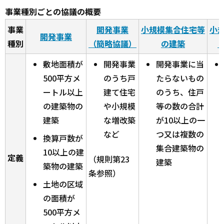
事業種別ごとの協議の概要
事業
開発事業
小規模集合住宅等
小
開発事業
種別
（簡略協議）
の建築
敷地面積が
開発事業
開発事業に当
500平方メ
のうち戸
たらないもの
ートル以上
建て住宅
のうち、住戸
の建築物の
や小規模
等の数の合計
建築
な増改築
が10以上の一
など
つ又は複数の
換算戸数が
集合建築物の
10以上の建
定義
（規則第23
建築
築物の建築
条参照）
土地の区域
の面積が
500平方メ