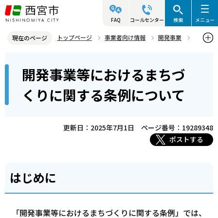
こ
の
FAQ
コールセンター
検索
メニュー
ペ
トップページ
事業者向け情報
開発事業
現在のページ
ー
開発事業（開発事業等におけるまちづくりに関する条例等）
本
ジ
開発事業等におけるまちづ
条例制限内容等
文
の
こ
先
開発事業等におけるまちづくりに関する条例について
くりに関する条例について
こ
頭
か
で
ら
更新日：2025年7月1日
ページ番号：19289348
す
ポストする
はじめに
「開発事業等におけるまちづくりに関する条例」では、