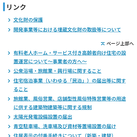
リンク
文化財の保護
開発事業等における埋蔵文化財の取扱等について
ページ上部へ
有料老人ホーム・サービス付き高齢者向け住宅の設
置運営について～事業者の方へ～
公衆浴場・旅館業・興行場に関すること
住宅宿泊事業（いわゆる「民泊」）の届出等に関す
ること
旅館業、風俗営業、店舗型性風俗特殊営業等の用途
に供する建築物建築等に関する規制
太陽光発電設備設置の届出
青空駐車場、洗車場及び資材等置場設置の届け
住居表示の付番手続きについて（新築・建替）