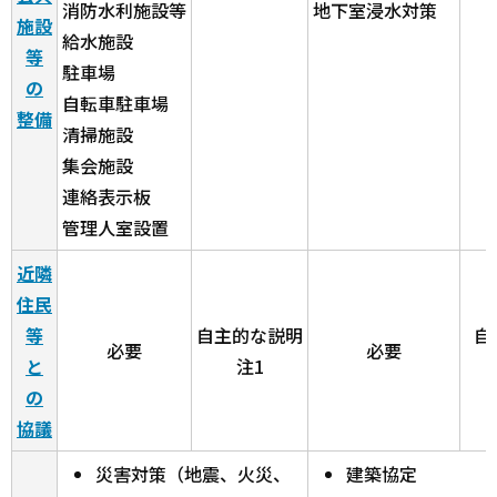
消防水利施設等
地下室浸水対策
施設
給水施設
等
駐車場
の
自転車駐車場
整備
清掃施設
集会施設
連絡表示板
管理人室設置
近隣
住民
等
自主的な説明
自
必要
必要
と
注1
の
協議
災害対策（地震、火災、
建築協定