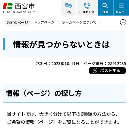
こ
の
FAQ
コールセンター
検索
メニュー
ペ
トップページ
ホームページについて
現在のページ
ー
情報が見つからないときは
本
ジ
情報が見つからないときは
文
の
こ
先
こ
頭
更新日：2023年10月1日
ページ番号：28912235
か
で
ポストする
ら
す
情報（ページ）の探し方
当サイトでは、大きく分けて以下の6種類の方法から、
ご希望の情報（ページ）をご覧になることができます。