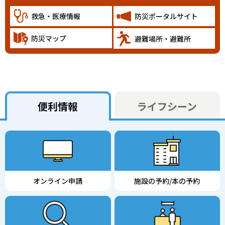
救急・医療情報
防災ポータルサイト
防災マップ
避難場所・避難所
よ
便利情報
ライフシーン
く
利
用
オンライン申請
施設の予約/本の予約
さ
れ