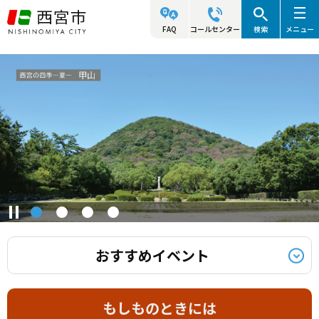
こ
の
FAQ
コールセンター
検索
メニュー
本
ペ
文
ー
こ
ジ
こ
の
か
先
ら
頭
で
す
おすすめイベント
もしものときには