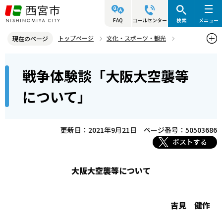
こ
の
FAQ
コールセンター
検索
メニュー
ペ
トップページ
文化・スポーツ・観光
現在のページ
ー
平和への取組
戦争の記憶～受け継がれる想い～
本
ジ
戦争体験談「大阪大空襲等
空襲・被爆体験
戦争体験談「大阪大空襲等について」
文
の
こ
先
について」
こ
頭
か
で
ら
更新日：2021年9月21日
ページ番号：50503686
す
ポストする
大阪大空襲等について
吉見 健作