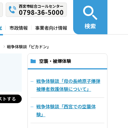
西宮市総合コールセンター
0798-36-5000
検索
光
市政情報
事業者向け情報
戦争体験談「ピカドン」
空襲・被爆体験
戦争体験談「母の長崎原子爆弾
被爆者救護体験について」
ストする
戦争体験談「西宮での空襲体
験」