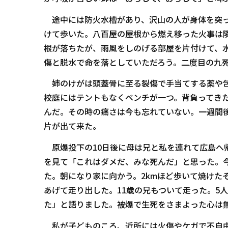
途中には防火水槽があり、沢山の人が身体を突っ
けて歩いた。八百屋の屋根から燃え移った火事は
根が落ちたが、雨風をしのげる部屋を片付けて、
傷と脱水で命を落としていただろう。二度目の九
姉のけがは頭蓋骨に至る裂傷で手当てする薬や包
校庭にはテントもなくベンチが一つ。背負ってき
んだ。その時の痛さは今も忘れていない。一週間
片が出て来た。
原爆投下の10日後に母は兄と私を連れて広島へ
を見て「これはダメだ、みな死んだ」と思った。
た。朝になり家に向かう。2kmほど歩いて焼けた
あげて走り出した。11歳の兄もついて走った。5
た」と語りました。被爆で生死をさまよった心は
私が子どものころ、近所には火傷やケガで不自由