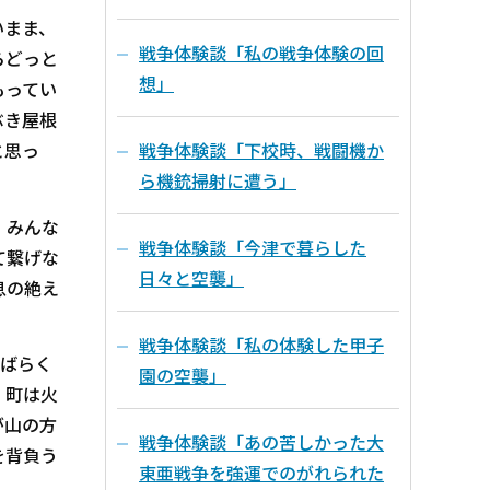
いまま、
戦争体験談「私の戦争体験の回
らどっと
想」
もってい
ぶき屋根
と思っ
戦争体験談「下校時、戦闘機か
ら機銃掃射に遭う」
。みんな
戦争体験談「今津で暮らした
て繋げな
日々と空襲」
息の絶え
戦争体験談「私の体験した甲子
ばらく
園の空襲」
、町は火
が山の方
戦争体験談「あの苦しかった大
を背負う
東亜戦争を強運でのがれられた