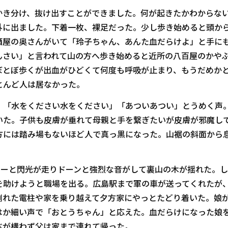
き分け、抜け出すことができました。何が起きたかわからな
外に出ました。下着一枚、裸足だった。少し歩き始めると頭か
酒屋の奥さんがいて「玲子ちゃん、あんた血だらけよ」と手に
んさい」と言われて山の方へ歩き始めると近所の八百屋のかや
ぼとぼ歩くが出血がひどくて何度も呼吸が止まり、もうだめか
とんど人は居なかった。
「水をください水をください」「あついあつい」とうめく声
いた。子供も皮膚が垂れて母親と手を繋ぎたいが皮膚が邪魔し
方には踏み場もないほど人で真っ黒になった。山裾の斜面から
カーと閃光が走りドーンと強烈な音がして裏山の木が揺れた。し
を助けようと職場を出る。広島駅まで軍の車が送ってくれたが
倒れた電柱や家を乗り越えて夕方家にやっとたどり着いた。娘
はか細い声で「おとうちゃん」と応えた。血だらけになった娘
ぶが構わず父は家まで連れて帰った。