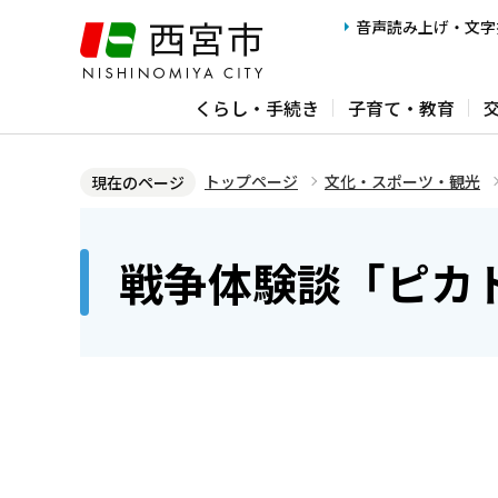
こ
音声読み上げ・文字
の
ペ
くらし・手続き
子育て・教育
ー
ジ
の
トップページ
文化・スポーツ・観光
現在のページ
先
本
頭
文
戦争体験談「ピカ
で
こ
す
こ
か
ら