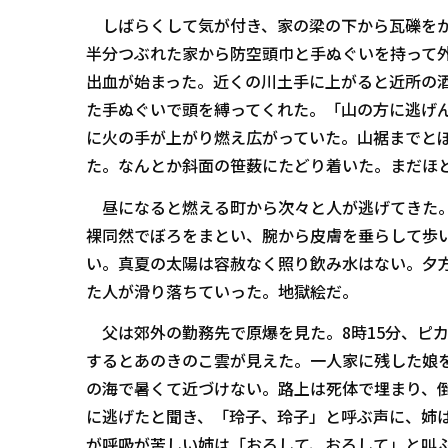
しばらくして気が付き、家の梁の下から瓦礫をか
半分つぶれた家から防空頭巾と手ぬぐいを持って
出血が始まった。近くの川土手に上がると近所の
た手ぬぐいで頭を縛ってくれた。「山の方に逃げ
に火の手が上がり燃え広がっていた。山裾までと
た。なんとか斜面の笹薮にたどり着いた。まだほ
昼になると燃える町から次々と人が逃げてきた。
裸同然でぼろをまとい、腕から皮膚を垂らして歩
い。真夏の太陽は容赦なく照り飲み水はない。夕
た人が滑り落ちていった。地獄絵だ。
父は郊外の勤務先で原爆を見た。8時15分、ピ
するとあのきのこ雲が見えた。一人家に残した娘
の海で暑くて近づけない。路上は死体で埋まり、
に逃げたと聞き、「玲子、玲子」と呼ぶ声に、姉
が呼吸が苦しい姉は「おろして、おろして」と叫