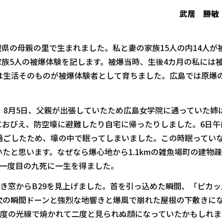
武居 勝敏
根県の母親の里で生まれました。私と妻の家族15人の内14人が
族5人の被爆体験を記します。被爆当時、生後4カ月の私には
は生活そのものが被爆体験者として育ちました。広島では原爆
8月5日、父親が出張していたため広島女学院に通っていた姉
おびえ、防空壕に避難したり自宅に帰ったりしました。6日午前
過ごしたため、壕の中で眠ってしまいました。この時眠ってい
たと思います。なぜなら爆心地から1.1kmの雑魚場町の建物
。一度目の九死に一生を得ました。
き窓からB29を見上げました。首を引っ込めた瞬間、「ピカッ
次の瞬間ドーンと強烈な地響きと爆風で崩れた屋根の下敷きに
00度の光線で焼かれて二度と見られぬ顔になっていたかもしれ