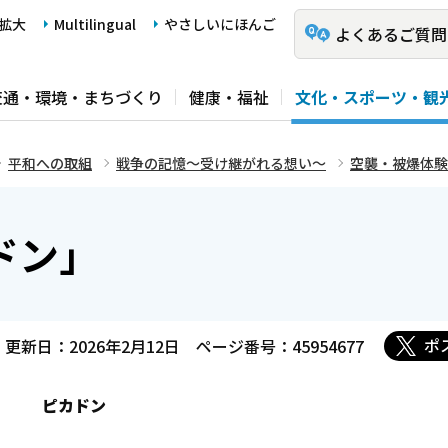
拡大
Multilingual
やさしいにほんご
よくあるご質問
交通・環境・まちづくり
健康・福祉
文化・スポーツ・観
平和への取組
戦争の記憶～受け継がれる想い～
空襲・被爆体験
ドン」
ポ
更新日：2026年2月12日
ページ番号：45954677
ピカドン