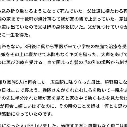
込み折り重なるようになって死んでいた。父は道に横たわる
隣の家まで十数軒が焼け落ちて我が家の隣で止まっていた。家
水道は出ていたので父は姉の身体を拭いた。父が見つけていな
死に一生を得た。
帯もない。3日後に呉から軍医が来て小学校の校庭で治療を受
た娘をその上に寝かせて麻酔もなくキズを縫った。大声をあげ
後に再び治療を受ける。血で固まった髪の毛の別の場所から刺
帰り家族5人は再会した。広島駅に降り立った母は、焼野原に
今日はここで寝よう、兵隊さんがくれたむしろを敷いて一晩を
その先に半分崩れた我が家を見ると家の中で動くものを見た母
人が再会し嬉しいはずなのに、その時のことを姉は「何とも思
無感動になっていたのです。
になった人が沢山いました。治療する薬も包帯もなく傷口は