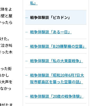
私」
死体をよ
は壁と屋
戦争体験談「ピカドン」
かったら
戦争体験談「ある一日」
けた。
て泣き叫
戦争体験談「B29爆撃機の空襲」
さった木
戦争体験談「私の大東亜戦争」
なった街
あかし
戦争体験談「昭和20年6月7日大
は大声を
阪市都島区を襲った空襲の話」
わなかっ
戦争体験談「20歳の戦争体験」
膿がたま