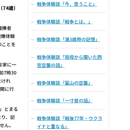
戦争体験談「今、思うこと」
（74歳）
戦争体験談「戦争とは、」
被爆者
被爆体験
戦争体験談「満3歳時の記憶」
のことを
戦争体験談「祖母から聞いた西
は家に一
宮空襲の話」
7時30
なけれ
戦争体験談「富山の空襲」
疎開に行
戦争体験談「一寸昔の話」
」とまる
なり、記
戦争体験談「戦後77年・ウクラ
ません。
イナと重なる」