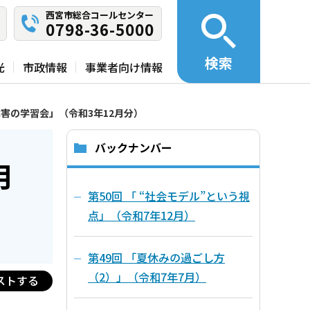
西宮市総合コールセンター
0798-36-5000
検索
光
市政情報
事業者向け情報
障害の学習会」（令和3年12月分）
バックナンバー
月
第50回 「 “社会モデル”という視
点」（令和7年12月）
第49回 「夏休みの過ごし方
（2）」（令和7年7月）
ストする