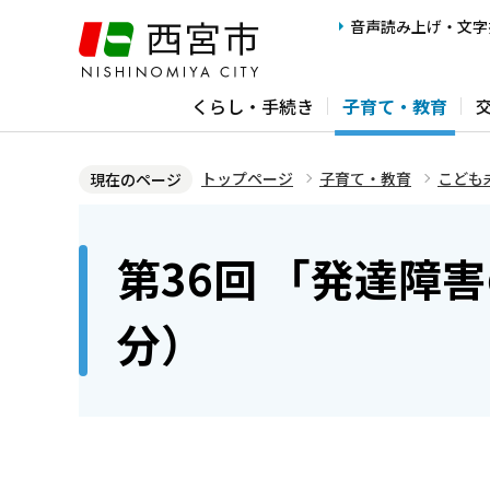
こ
音声読み上げ・文字
の
ペ
くらし・手続き
子育て・教育
ー
ジ
の
トップページ
子育て・教育
こども
現在のページ
先
本
頭
文
第36回 「発達障
で
こ
す
こ
分）
か
ら