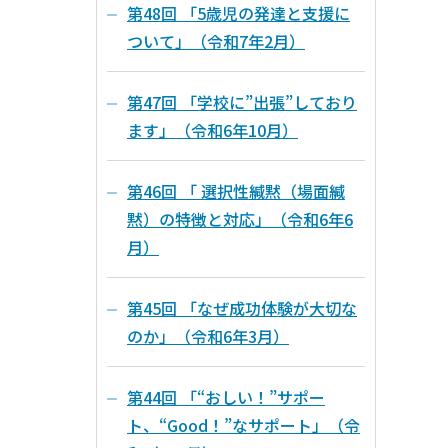
第48回 「5歳児の発達と支援に
ついて」（令和7年2月）
第47回 「学校に”出張”しており
ます」（令和6年10月）
第46回 「 選択性緘黙（場面緘
黙）の特徴と対応」（令和6年6
月）
第45回 「なぜ成功体験が大切な
のか」（令和6年3月）
第44回 「“おしい！”サポー
ト、“Good！”なサポート」（令