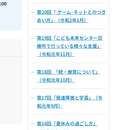
100
第20回「 ゲーム･ネットとのつき
あい方」（令和2年1月）
第19回「こども未来センター診
療所で行っている様々な支援」
（令和元年11月）
第18回 「続・療育について」
（令和元年10月）
第17回「発達障害と学習」（令
和元年9月）
第16回「夏休みの過ごし方」