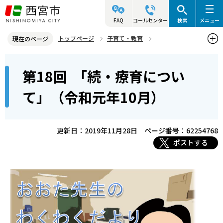
こ
の
FAQ
コールセンター
検索
メニュー
ペ
トップページ
子育て・教育
現在のページ
ー
こども未来センター
わくわくだより
バックナンバー
本
ジ
第18回 「続・療育につい
第18回 「続・療育について」（令和元年10月）
文
の
こ
先
て」（令和元年10月）
こ
頭
か
で
ら
更新日：2019年11月28日
ページ番号：62254768
す
ポストする