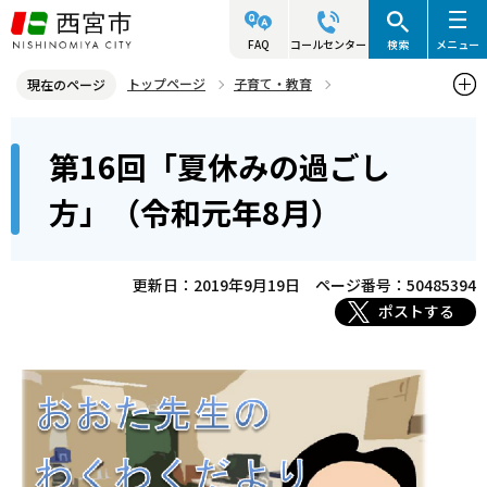
こ
の
FAQ
コールセンター
検索
メニュー
ペ
トップページ
子育て・教育
現在のページ
ー
こども未来センター
わくわくだより
バックナンバー
本
ジ
第16回「夏休みの過ごし
第16回「夏休みの過ごし方」（令和元年8月）
文
の
こ
先
方」（令和元年8月）
こ
頭
か
で
ら
更新日：2019年9月19日
ページ番号：50485394
す
ポストする