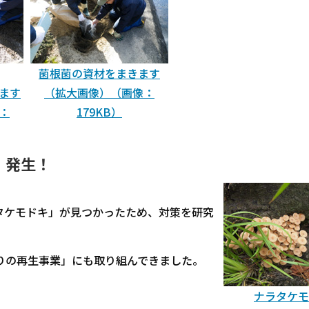
菌根菌の資材をまきます
ます
（拡大画像）（画像：
：
179KB）
」発生！
タケモドキ」が見つかったため、対策を研究
りの再生事業」にも取り組んできました。
ナラタケモ