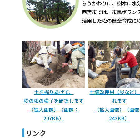
らうかわりに、樹木に水
西宮市では、市民ボラン
活用した松の健全育成に
土を掘りあげて、
土壌改良材（炭など）
松の根の様子を確認します
れます
（拡大画像）（画像：
（拡大画像）（画像
207KB）
242KB）
リンク