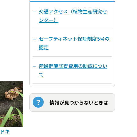
交通アクセス（植物生産研究セ
ンター）
セーフティネット保証制度5号の
認定
産婦健康診査費用の助成につい
て
情報が見つからないときは
ドキ