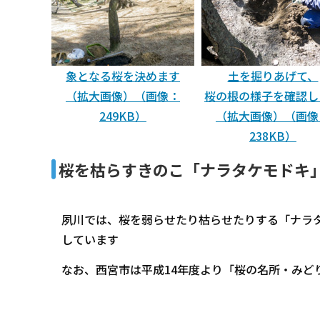
象となる桜を決めます
土を掘りあげて、
（拡大画像）（画像：
桜の根の様子を確認し
249KB）
（拡大画像）（画像
238KB）
桜を枯らすきのこ「ナラタケモドキ
夙川では、桜を弱らせたり枯らせたりする「ナラ
しています
なお、西宮市は平成14年度より「桜の名所・みど