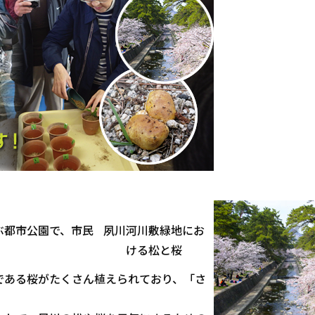
ぶ都市公園で、市民
夙川河川敷緑地にお
ける松と桜
である桜がたくさん植えられており、「さ