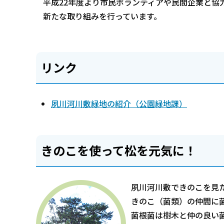
平成22年度より市民ボランティアや民間企業と協
新たな取り組みを行っています。
リンク
夙川河川敷緑地の紹介（公園緑地課）
きのこを使って松を元気に！
夙川河川敷できのこを見
きのこ（菌類）の仲間に
菌根菌は樹木と仲の良い