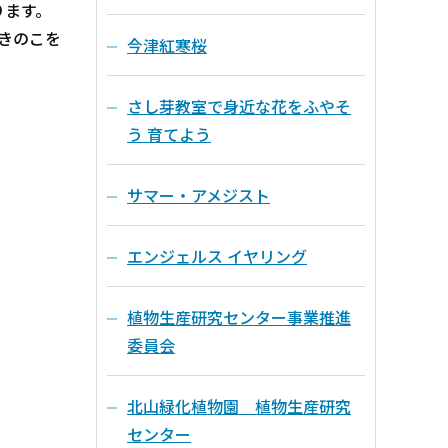
ります。
きのこを
今津紅寒桜
さし芽教室で身近な花をふやそ
う 育てよう
サマー・アメジスト
エンジェルス イヤリング
植物生産研究センター事業推進
委員会
北山緑化植物園 植物生産研究
センター