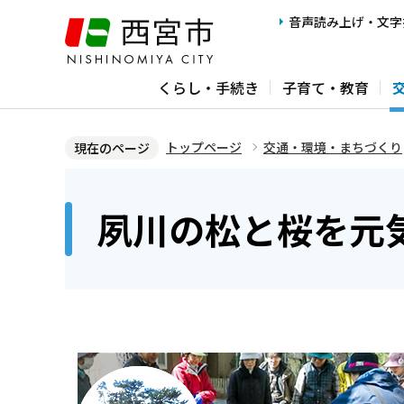
こ
音声読み上げ・文字
の
ペ
くらし・手続き
子育て・教育
ー
ジ
の
トップページ
交通・環境・まちづくり
現在のページ
先
本
頭
文
夙川の松と桜を元
で
こ
す
こ
か
ら