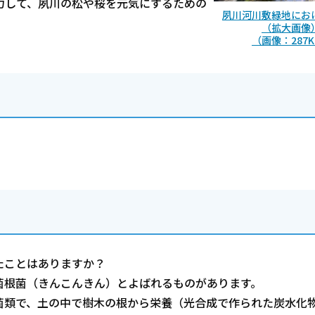
力して、夙川の松や桜を元気にするための
夙川河川敷緑地にお
（拡大画像
（画像：287K
たことはありますか？
菌根菌（きんこんきん）とよばれるものがあります。
菌類で、土の中で樹木の根から栄養（光合成で作られた炭水化