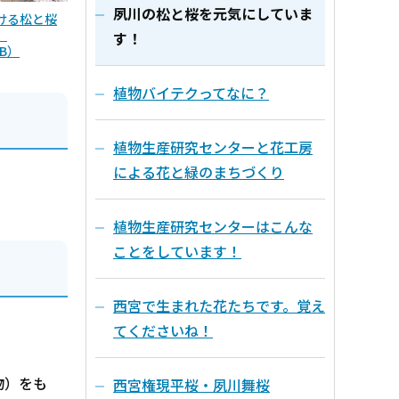
夙川の松と桜を元気にしていま
ける松と桜
）
す！
B）
植物バイテクってなに？
植物生産研究センターと花工房
による花と緑のまちづくり
植物生産研究センターはこんな
ことをしています！
西宮で生まれた花たちです。覚え
てくださいね！
物）をも
西宮権現平桜・夙川舞桜