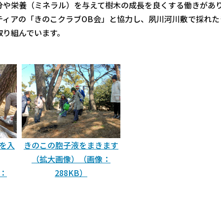
分や栄養（ミネラル）を与えて樹木の成長を良くする働きがあ
ティアの「きのこクラブOB会」と協力し、夙川河川敷で採れた
取り組んでいます。
を入
きのこの胞子液をまきます
（拡大画像）（画像：
：
288KB）