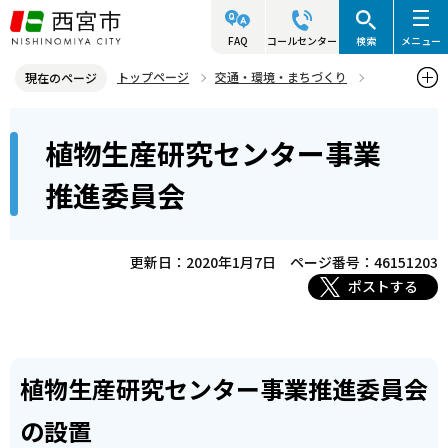
こ
の
FAQ
コールセンター
検索
メニュー
ペ
トップページ
交通・環境・まちづくり
現在のページ
ー
環境・緑化・衛生
花と緑
植物生産研究センター
本
ジ
植物生産研究センター事業
植物生産研究センター事業推進委員会
文
の
こ
先
推進委員会
こ
頭
か
で
ら
更新日：2020年1月7日
ページ番号：46151203
す
ポストする
植物生産研究センター事業推進委員会
の設置