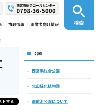
西宮市総合コールセンター
0798-36-5000
検索
光
市政情報
事業者向け情報
房
公園
工
西宮浜総合公園
北山緑化植物園
ストする
御前浜公園について