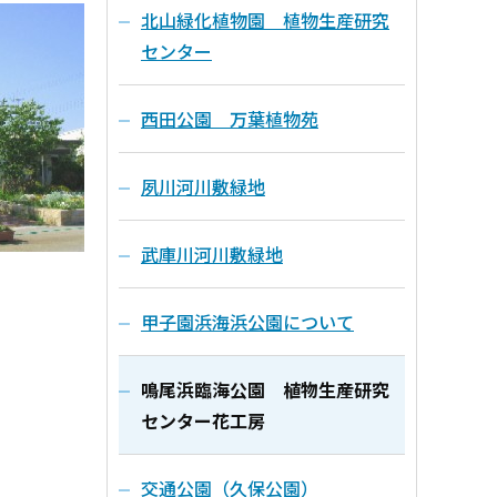
北山緑化植物園 植物生産研究
センター
西田公園 万葉植物苑
夙川河川敷緑地
武庫川河川敷緑地
甲子園浜海浜公園について
鳴尾浜臨海公園 植物生産研究
センター花工房
交通公園（久保公園）