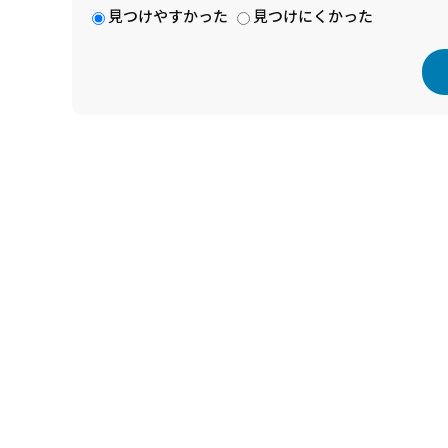
見つけやすかった
見つけにくかった
本
文
こ
こ
ま
で