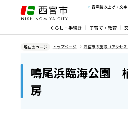
こ
音声読み上げ・文字
の
ペ
くらし・手続き
子育て・教育
ー
ジ
の
トップページ
西宮市の施設（アクセス
現在のページ
先
本
頭
文
鳴尾浜臨海公園 
で
こ
す
こ
房
か
ら