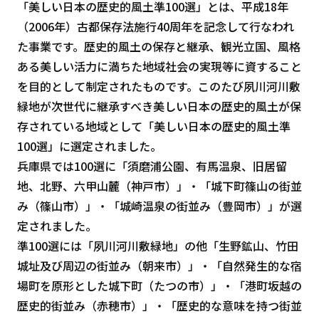
「美しい日本の歴史的風土準100選」とは、平成18年
（2006年）古都保存法施行40周年を記念して行なわれ
た事業です。歴史的風土の保存と継承、観光立国、風格
ある美しい活力に満ちた地域社会の実現等に資すること
を目的として制定されたものです。このたび夙川河川敷
緑地が次世代に継承すべき美しい日本の歴史的風土が保
存されている地域として「美しい日本の歴史的風土準
100選」に選定されました。
兵庫県では100選に「須磨浦公園、有馬温泉、旧居留
地、北野、六甲山麓（神戸市）」・「城下町篠山の街並
み（篠山市）」・「城崎温泉の街並み（豊岡市）」が選
定されました。
準100選には「夙川河川敷緑地」の他「生野鉱山、竹田
城址及び周辺の街並み（朝来市）」・「自然発生的な宿
場町を原形とした城下町（たつの市）」・「港町坂越の
歴史的街並み（赤穂市）」・「歴史的な意味を持つ街並