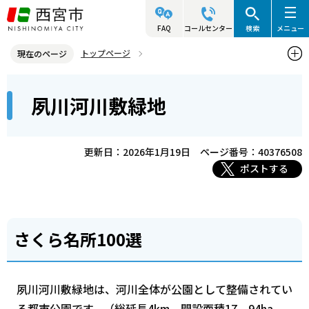
こ
の
FAQ
コールセンター
検索
メニュー
ペ
トップページ
現在のページ
ー
西宮市の施設（アクセス・利用案内）
公園
夙川河川敷緑地
本
ジ
夙川河川敷緑地
文
の
こ
先
こ
頭
更新日：2026年1月19日
ページ番号：40376508
か
で
ポストする
ら
す
さくら名所100選
夙川河川敷緑地は、河川全体が公園として整備されてい
る都市公園です。（総延長4km、開設面積17．94ha、