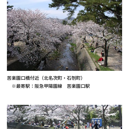
苦楽園口橋付近（北名次町・石刎町）
※最寄駅：阪急甲陽園線 苦楽園口駅