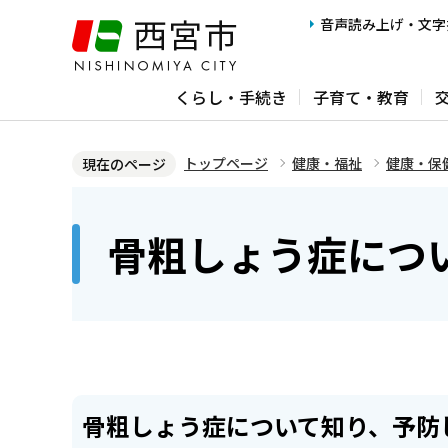
こ
音声読み上げ・文字
の
ペ
くらし・手続き
子育て・教育
ー
ジ
の
トップページ
健康・福祉
健康・保
現在のページ
先
本
頭
文
骨粗しょう症につ
で
こ
す
こ
か
ら
骨粗しょう症について知り、予防