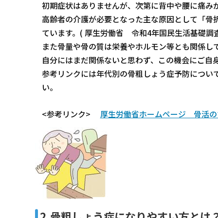
初期症状はありませんが、次第に背中や腰に痛み
高齢者の介護が必要となった主な原因として「骨折
ています。( 厚生労働省 令和4年国民生活基礎調査
また骨量や骨の質は栄養やホルモン等とも関係し
自分にはまだ関係ないと思わず、この機会にご自
参考リンクには年代別の骨粗しょう症予防につい
い。
<参考リンク>
厚生労働省ホームページ 骨活の
2.骨粗しょう症になりやすい方とは