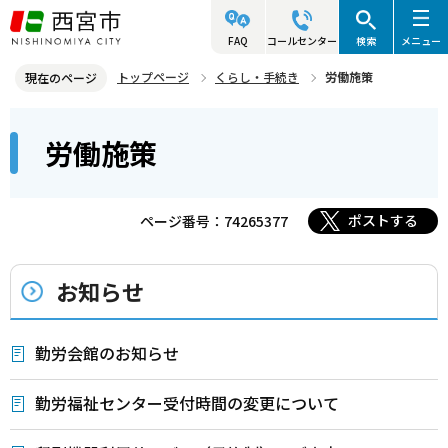
こ
の
FAQ
コールセンター
検索
メニュー
ペ
トップページ
くらし・手続き
労働施策
現在のページ
ー
本
ジ
労働施策
文
の
こ
先
こ
頭
ポストする
ページ番号：74265377
か
で
ら
す
お知らせ
勤労会館のお知らせ
勤労福祉センター受付時間の変更について