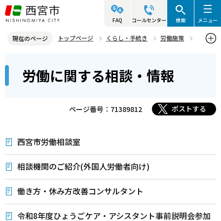
こ
の
FAQ
コールセンター
検索
メニュー
ペ
トップページ
くらし・手続き
労働施策
現在のページ
ー
労働に関する相談・情報
本
ジ
労働に関する相談・情報
文
の
こ
先
こ
頭
ポストする
ページ番号：71389812
か
で
ら
す
西宮市労働相談室
相談機関のご紹介(外国人労働者向け)
働き方・休み方改善コンサルタント
令和8年度ひょうごケア・アシスタント事前説明会参加