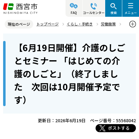
こ
の
FAQ
コールセンター
検索
メニュー
ペ
トップページ
くらし・手続き
労働施策
現在のページ
ー
仕事を探している方
本
ジ
【6月19日開催】介護のしご
【6月19日開催】介護のしごとセミナー 「はじめての介護のしごと」
文
の
（終了しました 次回は10月開催予定です）
こ
先
とセミナー 「はじめての介
こ
頭
護のしごと」（終了しまし
か
で
ら
す
た 次回は10月開催予定で
す）
更新日：2026年6月19日
ページ番号：55568042
ポストする