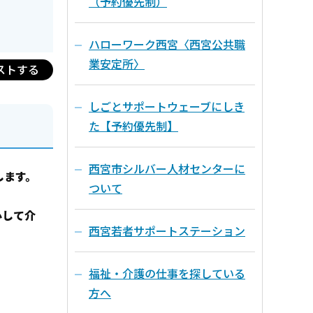
（予約優先制）
ハローワーク西宮〈西宮公共職
業安定所〉
ストする
しごとサポートウェーブにしき
た【予約優先制】
西宮市シルバー人材センターに
します。
ついて
心して介
西宮若者サポートステーション
福祉・介護の仕事を探している
方へ