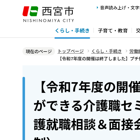
こ
音声読み上げ・文字
の
ペ
くらし・手続き
子育て・教育
ー
ジ
の
トップページ
くらし・手続き
労働
現在のページ
先
【令和7年度の開催は終了しました】プ
頭
本
で
文
【令和7年度の開
す
こ
こ
ができる介護職セ
か
ら
護就職相談＆面接