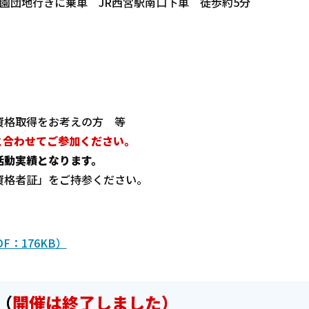
園団地行きに乗車 JR西宮駅南口下車 徒歩約5分
資格取得をお考えの方 等
と合わせてご参加ください。
活動実績となります。
資格者証」をご持参ください。
：176KB）
（
開催は終了しました）