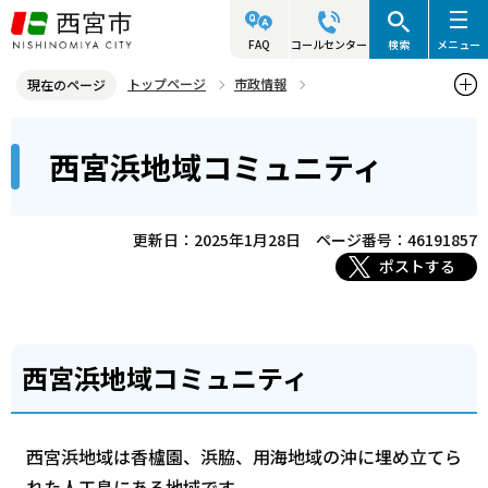
こ
の
FAQ
コールセンター
検索
メニュー
ペ
トップページ
市政情報
現在のページ
ー
参画と協働・市民活動
コミュニティ・自治会・NPO
本
ジ
西宮浜地域コミュニティ
西宮コミュニティ協会
西宮浜地域コミュニティ
文
の
こ
先
こ
頭
更新日：2025年1月28日
ページ番号：46191857
か
で
ポストする
ら
す
西宮浜地域コミュニティ
西宮浜地域は香櫨園、浜脇、用海地域の沖に埋め立てら
れた人工島にある地域です。