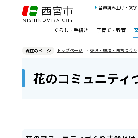
こ
音声読み上げ・文字
の
ペ
くらし・手続き
子育て・教育
ー
ジ
の
トップページ
交通・環境・まちづくり
現在のページ
先
本
頭
文
花のコミュニティ
で
こ
す
こ
か
ら