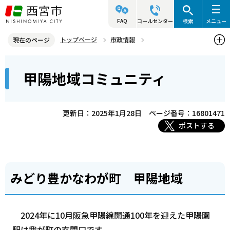
こ
の
FAQ
コールセンター
検索
メニュー
ペ
トップページ
市政情報
現在のページ
ー
参画と協働・市民活動
コミュニティ・自治会・NPO
本
ジ
甲陽地域コミュニティ
西宮コミュニティ協会
甲陽地域コミュニティ
文
の
こ
先
こ
頭
更新日：2025年1月28日
ページ番号：16801471
か
で
ポストする
ら
す
みどり豊かなわが町 甲陽地域
2024年に10月阪急甲陽線開通100年を迎えた甲陽園
駅は我が町の玄関口です。