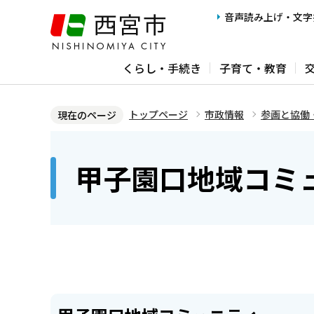
こ
音声読み上げ・文字
の
ペ
くらし・手続き
子育て・教育
ー
ジ
の
トップページ
市政情報
参画と協働
現在のページ
先
本
頭
文
甲子園口地域コミ
で
こ
す
こ
か
ら