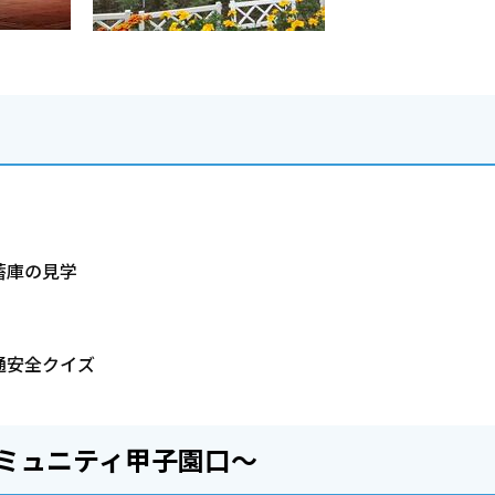
蓄庫の見学
通安全クイズ
ミュニティ甲子園口～