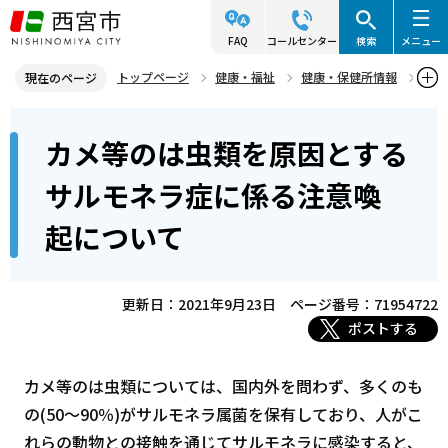
こ
の
FAQ
コールセンター
検索
メニュー
ペ
トップページ
健康・福祉
健康・保健所情報
現在のページ
ー
感染症（結核など）
感染症の知識・お知らせ
本
ジ
カメ等のは虫類を原因とする
カメ等のは虫類を原因とするサルモネラ症に係る注意喚起について
文
の
こ
先
サルモネラ症に係る注意喚
こ
頭
起について
か
で
ら
す
更新日：2021年9月23日
ページ番号：71954722
ポストする
カメ等のは虫類については、国内外を問わず、多くのも
の(50～90％)がサルモネラ属菌を保有しており、人がこ
れらの動物との接触を通じてサルモネラに感染すると、