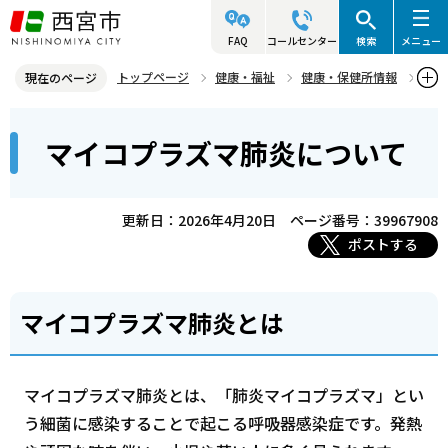
こ
の
FAQ
コールセンター
検索
メニュー
ペ
トップページ
健康・福祉
健康・保健所情報
現在のページ
ー
感染症（結核など）
感染症の知識・お知らせ
本
ジ
マイコプラズマ肺炎について
マイコプラズマ肺炎について
文
の
こ
先
こ
頭
更新日：2026年4月20日
ページ番号：39967908
か
で
ポストする
ら
す
マイコプラズマ肺炎とは
マイコプラズマ肺炎とは、「肺炎マイコプラズマ」とい
う細菌に感染することで起こる呼吸器感染症です。発熱