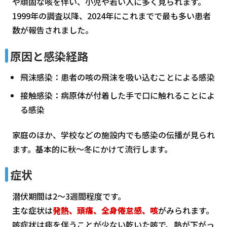
や頑固な咳を伴い、小児や若い人に多く見られます。
1999年の調査以降、2024年にこれまでで最も多い患者
数が報告されました。
原因と感染経路
飛沫感染：患者の咳の飛沫を吸い込むことによる感染
接触感染：病原体が付着した手で口に触れることによ
る感染
家庭のほか、学校などの施設内でも感染の伝播が見られ
ます。基本的に秋～冬にかけて流行します。
症状
潜伏期間は2～3週間程度です。
主な症状は
発熱、頭痛、全身倦怠感、咳
がみられます。
咳症状は痰を伴うことが少ない乾いた咳で、熱が下がっ