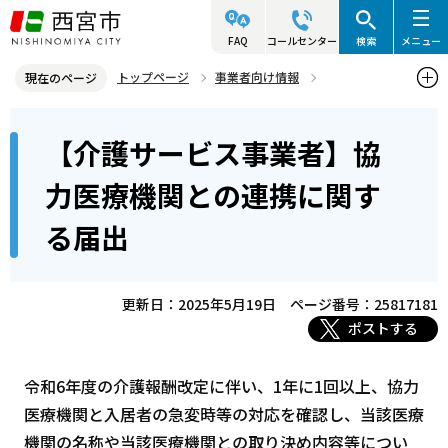
こ
の
FAQ
コールセンター
検索
メニュー
ペ
トップページ
事業者向け情報
現在のページ
ー
介護保険サービス事業者関連情報
本
ジ
【介護サービス事業者】協
介護保険サービス事業者に関する手続き・申請
文
の
こ
先
【介護サービス事業者】協力医療機関との連携に関する届出
力医療機関との連携に関す
こ
頭
る届出
か
で
ら
す
更新日：2025年5月19日
ページ番号：25817181
ポストする
令和6年度の介護報酬改定に伴い、1年に1回以上、協力
医療機関と入居者の急変時等の対応を確認し、当該医療
機関の名称や当該医療機関との取り決め内容等につい