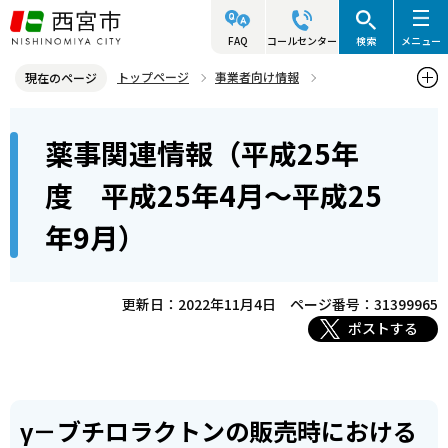
こ
の
FAQ
コールセンター
検索
メニュー
ペ
トップページ
事業者向け情報
現在のページ
ー
医事・薬事関連情報
薬事関連情報
本
ジ
薬事関連情報（平成25年
薬事関連情報（平成25年度 平成25年4月～平成25年9月）
文
の
こ
先
度 平成25年4月～平成25
こ
頭
年9月）
か
で
ら
す
更新日：2022年11月4日
ページ番号：31399965
ポストする
γ－ブチロラクトンの販売時における