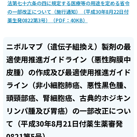
法第七十六条の四に規定する医療等の用途を定める省令
の一部改正について（施行通知）（平成30年8月22日付
薬生発0822第3号）（PDF：40KB）
ニボルマブ（遺伝子組換え）製剤の最
適使用推進ガイドライン（悪性胸膜中
皮腫）の作成及び最適使用推進ガイド
ライン（非小細胞肺癌、悪性黒色腫、
頭頸部癌、腎細胞癌、古典的ホジキン
リンパ腫及び胃癌）の一部改正につい
て（平成30年8月21日付薬生薬審発
0821第5号）