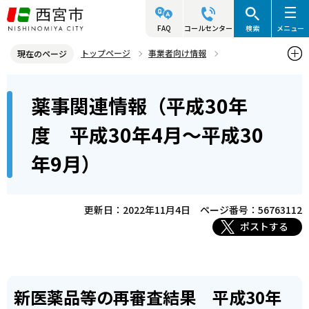
こ
の
FAQ
コールセンター
検索
メニュー
ペ
トップページ
事業者向け情報
現在のページ
ー
医事・薬事関連情報
薬事関連情報
本
ジ
薬事関連情報（平成30年
薬事関連情報（平成30年度 平成30年4月～平成30年9月）
文
の
こ
先
度 平成30年4月～平成30
こ
頭
年9月）
か
で
ら
す
更新日：2022年11月4日
ページ番号：56763112
ポストする
新医薬品等の再審査結果 平成30年