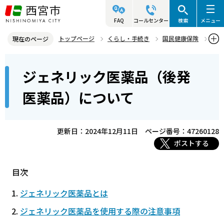
こ
の
FAQ
コールセンター
検索
メニュー
ペ
トップページ
くらし・手続き
国民健康保険
現在のページ
ー
国民健康保険の給付
本
ジ
ジェネリック医薬品（後発
ジェネリック医薬品（後発医薬品）について
文
の
こ
先
医薬品）について
こ
頭
か
で
ら
更新日：2024年12月11日
ページ番号：47260128
す
ポストする
目次
ジェネリック医薬品とは
ジェネリック医薬品を使用する際の注意事項