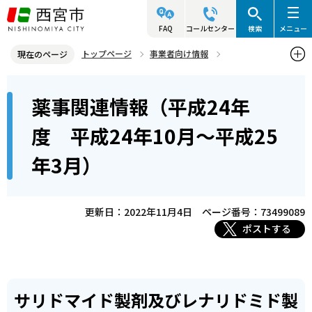
こ
の
FAQ
コールセンター
検索
メニュー
ペ
トップページ
事業者向け情報
現在のページ
ー
医事・薬事関連情報
薬事関連情報
本
ジ
薬事関連情報（平成24年
薬事関連情報（平成24年度 平成24年10月～平成25年3月）
文
の
こ
先
度 平成24年10月～平成25
こ
頭
年3月）
か
で
ら
す
更新日：2022年11月4日
ページ番号：73499089
ポストする
サリドマイド製剤及びレナリドミド製