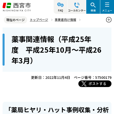
こ
の
FAQ
コールセンター
検索
メニュー
ペ
トップページ
事業者向け情報
現在のページ
ー
医事・薬事関連情報
薬事関連情報
本
ジ
薬事関連情報（平成25年
薬事関連情報（平成25年度 平成25年10月～平成26年3月）
文
の
こ
先
度 平成25年10月～平成26
こ
頭
年3月）
か
で
ら
す
更新日：2022年11月4日
ページ番号：57500179
ポストする
「薬局ヒヤリ・ハット事例収集・分析