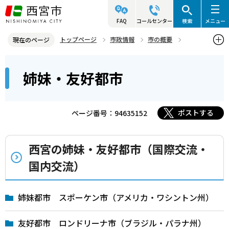
こ
の
FAQ
コールセンター
検索
メニュー
ペ
トップページ
市政情報
市の概要
現在のページ
ー
姉妹・友好都市
本
ジ
姉妹・友好都市
文
の
こ
先
こ
頭
ポストする
ページ番号：94635152
か
で
ら
す
西宮の姉妹・友好都市（国際交流・
国内交流）
姉妹都市 スポーケン市（アメリカ・ワシントン州）
友好都市 ロンドリーナ市（ブラジル・パラナ州）