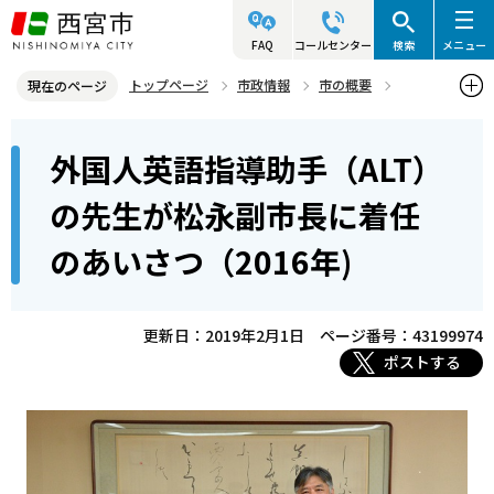
こ
の
FAQ
コールセンター
検索
メニュー
ペ
トップページ
市政情報
市の概要
現在のページ
ー
姉妹・友好都市
本
ジ
外国人英語指導助手（ALT）
姉妹都市 スポーケン市（アメリカ・ワシントン州）
文
の
こ
先
外国人英語指導助手（ALT）の先生が松永副市長に着任のあいさつ
の先生が松永副市長に着任
こ
（2016年)
頭
のあいさつ（2016年)
か
で
ら
す
更新日：2019年2月1日
ページ番号：43199974
ポストする