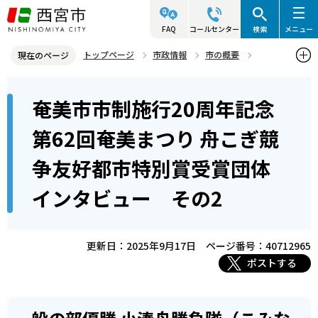
こ
の
FAQ
コールセンター
検索
メニュー
ペ
トップページ
市政情報
市の概要
現在のページ
ー
姉妹・友好都市
友好都市 奄美市（鹿児島県）
本
ジ
奄美市市制施行20周年記念
奄美市市制施行20周年記念第62回奄美まつり 舟こぎ競争友好都市特
文
の
別賞受賞団体インタビュー その2
こ
先
第62回奄美まつり 舟こぎ競
こ
頭
争友好都市特別賞受賞団体
か
で
ら
す
インタビュー その2
更新日：2025年9月17日
ページ番号：40712965
ポストする