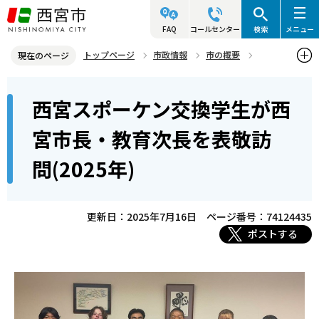
こ
の
FAQ
コールセンター
検索
メニュー
ペ
トップページ
市政情報
市の概要
現在のページ
ー
姉妹・友好都市
本
ジ
西宮スポーケン交換学生が西
姉妹都市 スポーケン市（アメリカ・ワシントン州）
文
の
こ
先
西宮スポーケン交換学生が西宮市長・教育次長を表敬訪問(2025年)
宮市長・教育次長を表敬訪
こ
頭
問(2025年)
か
で
ら
す
更新日：2025年7月16日
ページ番号：74124435
ポストする