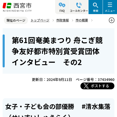
こ
の
FAQ
コールセンター
検索
メニュー
ペ
トップページ
市政情報
市の概要
現在のページ
ー
姉妹・友好都市
友好都市 奄美市（鹿児島県）
本
ジ
第61回奄美まつり 舟こぎ競
第61回奄美まつり 舟こぎ競争友好都市特別賞受賞団体インタビュ
文
の
ー その2
こ
先
争友好都市特別賞受賞団体
こ
頭
インタビュー その2
か
で
ら
す
更新日：2024年9月11日
ページ番号：37434960
ポストする
女子・子ども会の部優勝 #清水集落