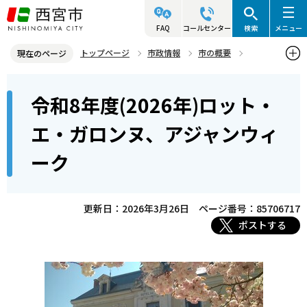
こ
の
FAQ
コールセンター
検索
メニュー
ペ
トップページ
市政情報
市の概要
現在のページ
ー
姉妹・友好都市
本
ジ
令和8年度(2026年)ロット・
友好都市 ロット・エ・ガロンヌ県及びアジャン市（フランス ヌー
文
の
ヴェル・アキテーヌ地域圏）
こ
先
エ・ガロンヌ、アジャンウィ
こ
令和8年度(2026年)ロット・エ・ガロンヌ、アジャンウィーク
頭
ーク
か
で
ら
す
更新日：2026年3月26日
ページ番号：85706717
ポストする