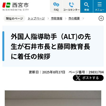
こ
の
FAQ
コールセンター
検索
メニュー
ペ
トップページ
市政情報
市の概要
現在のページ
ー
姉妹・友好都市
本
ジ
外国人指導助手（ALT)の先
姉妹都市 スポーケン市（アメリカ・ワシントン州）
文
の
こ
先
外国人指導助手（ALT)の先生が石井市長と藤岡教育長に着任の挨拶
生が石井市長と藤岡教育長
こ
頭
に着任の挨拶
か
で
ら
す
更新日：2025年8月27日
ページ番号：29831704
ポストする