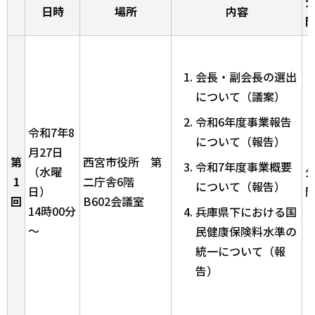
日時
場所
内容
会長・副会長の選出
について（議案）
令和6年度事業報告
令和7年8
について（報告）
月27日
第
西宮市役所 第
令和7年度事業概要
（水曜
1
二庁舎6階
について（報告）
日）
回
B602会議室
14時00分
兵庫県下における国
～
民健康保険料水準の
統一について（報
告）