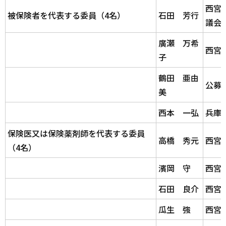
西宮
被保険者を代表する委員（4名）
石田 芳行
議会
廣瀬 万希
西宮
子
鶴田 亜由
公募
美
西本 一弘
兵庫
保険医又は保険薬剤師を代表する委員
高橋 秀元
西宮
（4名）
濱岡 守
西宮
石田 良介
西宮
瓜生 強
西宮