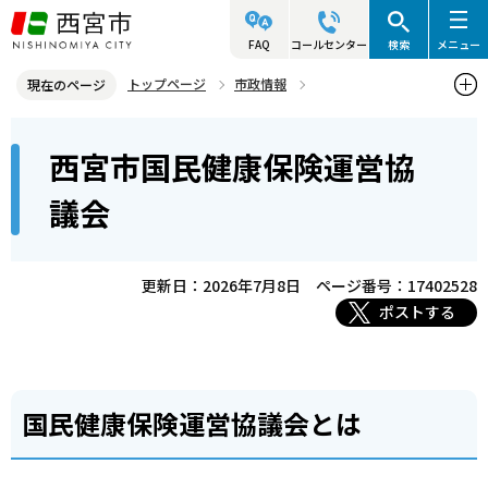
こ
の
FAQ
コールセンター
検索
メニュー
ペ
トップページ
市政情報
現在のページ
ー
情報公開・行政不服審査
附属機関（審議会）情報
各審議会
本
ジ
西宮市国民健康保険運営協
西宮市国民健康保険運営協議会
文
の
こ
先
議会
こ
頭
か
で
ら
更新日：2026年7月8日
ページ番号：17402528
す
ポストする
国民健康保険運営協議会とは