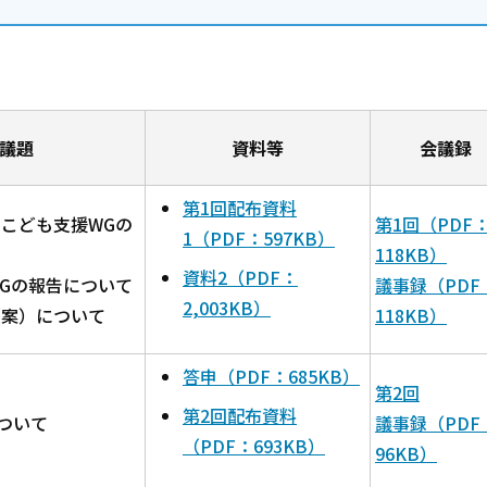
議題
資料等
会議録
第1回配布資料
・こども支援WGの
第1回（PDF
1（PDF：597KB）
118KB）
資料2（PDF：
WGの報告について
議事録（PDF
2,003KB）
（案）について
118KB）
答申（PDF：685KB）
第2回
第2回配布資料
ついて
議事録（PDF
（PDF：693KB）
96KB）