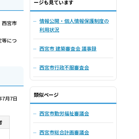
ージも見ています
情報公開・個人情報保護制度の
、西宮市
利用状況
定等につ
西宮市 建築審査会 議事録
西宮市行政不服審査会
類似ページ
7月7日
西宮市勤労福祉審議会
考
西宮市総合計画審議会