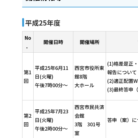
平成25年度
No
開催日時
開催場所
．
(1)格差是正
平成25年6月11
西宮市役所東
第1
報告について
日(火曜)
館8階
回
(2)適正配置
午後7時00分～
大ホール
(3)最終答申
西宮市民共済
平成25年7月23
第2
会館
日(火曜)
答申（案）に
回
3階 301号
午後2時00分～
室