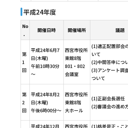
平成24年度
No
開催日時
開催場所
議題
．
(1)適正配置部会
平成24年6月7
西宮市役所
第
いて
日(木曜)
東館8階
1
(2)中間答申につ
午前10時30分
801・802
回
(3)アンケート調
～
会議室
ついて
第
平成24年8月2
西宮市役所
(1)正副会長選任
2
日(木曜)
東館8階
(2)審議会の進め
回
午後6時00分～
大ホール
平成24年12月
西宮市役所
(1)格差是正・こ