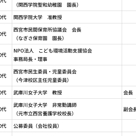
0代
（関西学院聖和幼稚園 園長）
0代
関西学院大学 准教授
西宮市民間保育所協議会 会長
0代
（なぎさ保育園 園長）
NPO法人 こども環境活動支援協会
0代
事務局長・理事
西宮市民生委員・児童委員会
0代
（今津校区主任児童委員）
0代
武庫川女子大学 教授
会長
武庫川女子大学 非常勤講師
0代
副会
（元市立西宮養護学校校長）
0代
公募委員（会社役員）