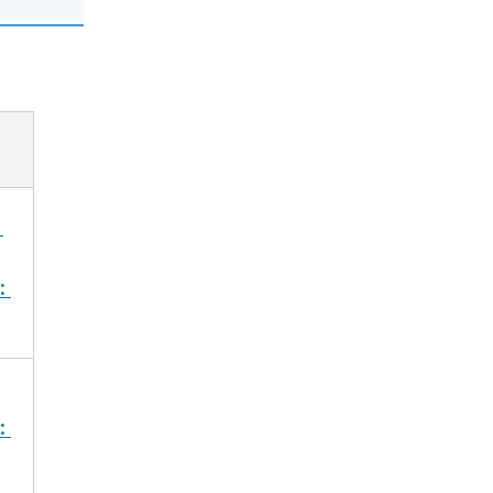
：
：
：