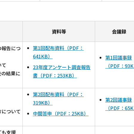
資料等
会議録
第1回配布資料（PDF：
の報告につ
641KB）
第1回議事録
いて
（PDF：93
23年度アンケート調査報告
査の結果に
書（PDF：253KB）
第2回配布資料（PDF：
第2回議事録
319KB）
（PDF：65
方について
中間答申（PDF：25KB）
ども支援