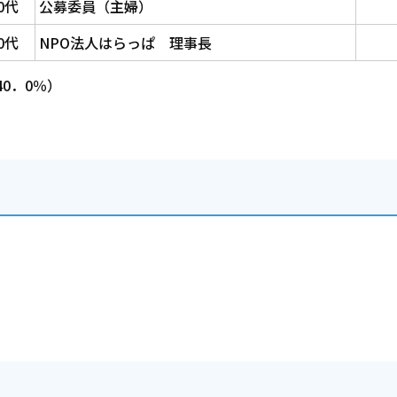
0代
公募委員（主婦）
0代
NPO法人はらっぱ 理事長
0．0％）