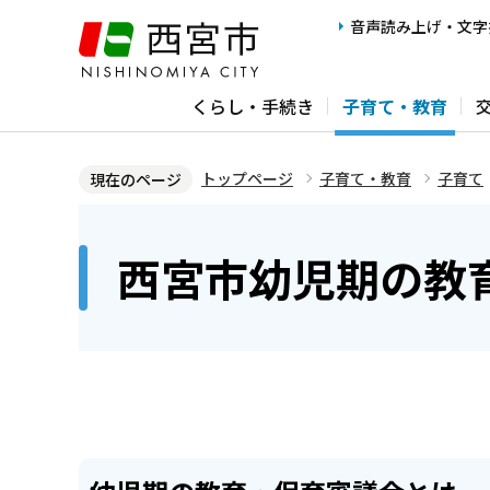
こ
音声読み上げ・文字
の
ペ
くらし・手続き
子育て・教育
ー
ジ
の
トップページ
子育て・教育
子育て
現在のページ
先
本
頭
文
西宮市幼児期の教
で
こ
す
こ
か
ら