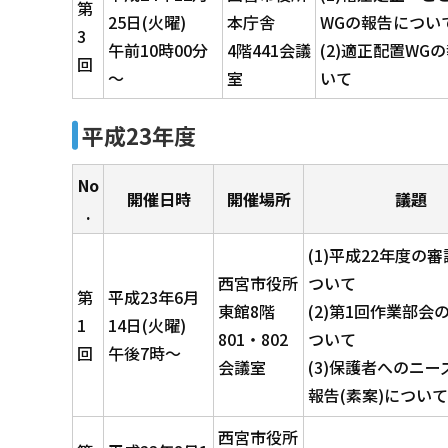
第
25日(火曜)
本庁舎
WGの報告につい
3
午前10時00分
4階441会議
(2)適正配置WG
回
～
室
いて
平成23年度
No
開催日時
開催場所
議題
.
(1)平成22年度の
西宮市役所
ついて
第
平成23年6月
東館8階
(2)第1回作業部会
1
14日(火曜)
801・802
ついて
回
午後7時～
会議室
(3)保護者へのニー
報告(素案)について
西宮市役所