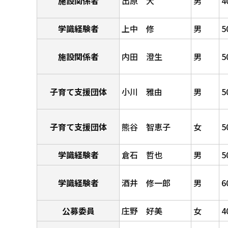
施設関係者
出原 大
男
4
学識経験者
上中 修
男
5
施設関係者
内田 澄生
男
5
子育て支援団体
小川 雅由
男
5
子育て支援団体
熊谷 智恵子
女
5
学識経験者
倉石 哲也
男
5
学識経験者
酒井 修一郎
男
6
公募委員
庄野 好美
女
4