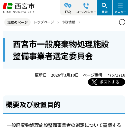
こ
の
FAQ
コールセンター
検索
メニュー
ペ
トップページ
市政情報
現在のページ
ー
情報公開・行政不服審査
附属機関（審議会）情報
各審議会
本
ジ
西宮市一般廃棄物処理施設
西宮市一般廃棄物処理施設整備事業者選定委員会
文
の
こ
先
整備事業者選定委員会
こ
頭
か
で
ら
更新日：2026年3月10日
ページ番号：77671716
す
ポストする
概要及び設置目的
一般廃棄物処理施設整備事業者の選定について審議する