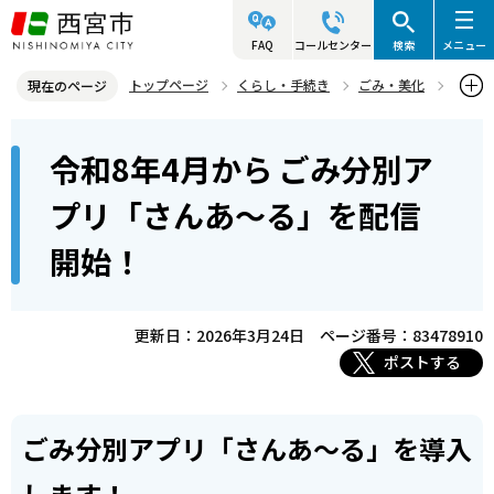
こ
の
FAQ
コールセンター
検索
メニュー
ペ
トップページ
くらし・手続き
ごみ・美化
現在のページ
ー
ごみの収集
ごみ収集やリサイクル関連 お知らせ！
本
ジ
令和8年4月から ごみ分別ア
令和8年4月から ごみ分別アプリ「さんあ～る」を配信開始！
文
の
こ
先
プリ「さんあ～る」を配信
こ
頭
開始！
か
で
ら
す
更新日：2026年3月24日
ページ番号：83478910
ポストする
ごみ分別アプリ「さんあ～る」を導入