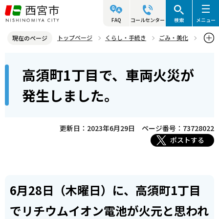
こ
の
FAQ
コールセンター
検索
メニュー
ペ
トップページ
くらし・手続き
ごみ・美化
現在のページ
ー
ごみの収集
ごみ収集やリサイクル関連 お知らせ！
本
ジ
高須町1丁目で、車両火災が
高須町1丁目で、車両火災が発生しました。
文
の
こ
先
発生しました。
こ
頭
か
で
ら
更新日：2023年6月29日
ページ番号：73728022
す
ポストする
6月28日（木曜日）に、高須町1丁目
でリチウムイオン電池が火元と思われ