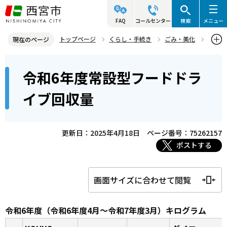
こ
の
FAQ
コールセンター
検索
メニュー
ペ
トップページ
くらし・手続き
ごみ・美化
現在のページ
ー
ごみの収集
ごみ収集やリサイクル関連 お知らせ！
本
ジ
令和6年度常設型フードドラ
令和6年度常設型フードドライブ回収量
文
の
こ
先
イブ回収量
こ
頭
か
で
ら
更新日：2025年4月18日
ページ番号：75262157
す
ポストする
画面サイズに合わせて閲覧
令和6年度（令和6年度4月～令和7年度3月）キログラム