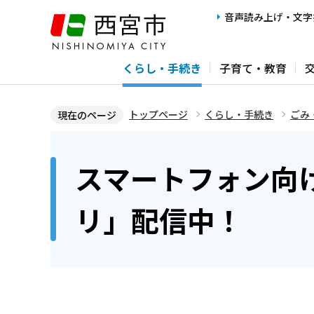
こ
音声読み上げ・文字
の
ペ
くらし・手続き
子育て・教育
ー
ジ
の
トップページ
くらし・手続き
ごみ
現在のページ
先
本
頭
文
スマートフォン向
で
こ
す
こ
リ」配信中！
か
ら