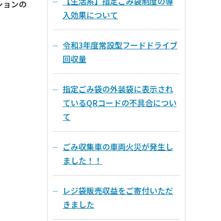
【生活系】指定ごみ袋制度の導
ションの
入効果について
令和3年度常設型フードドライブ
回収量
指定ごみ袋の外装袋に表示され
ているQRコードの不具合につい
て
ごみ収集車の車両火災が発生し
ました！！
レジ袋販売収益をご寄付いただ
きました