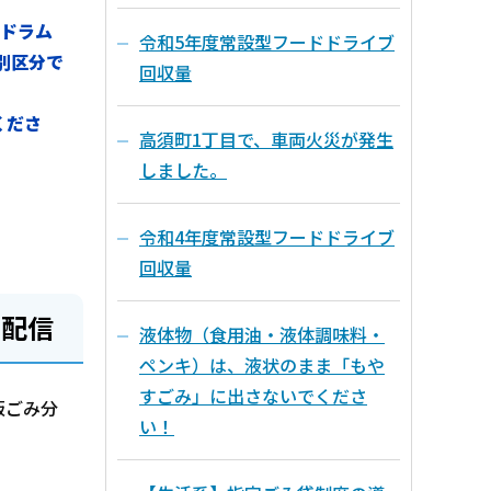
ドラム
令和5年度常設型フードドライブ
別区分で
回収量
くださ
高須町1丁目で、車両火災が発生
しました。
令和4年度常設型フードドライブ
回収量
で配信
液体物（食用油・液体調味料・
ペンキ）は、液状のまま「もや
すごみ」に出さないでくださ
版ごみ分
い！