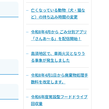
亡くなっている動物（犬・猫な
ど）の持ち込み時間の変更
令和8年4月から ごみ分別アプリ
「さんあ～る」を配信開始！
高須地区で、車両火災となりう
る事象が発生しました
令和8年4月1日から廃棄物処理手
数料を改定します。
令和6年度常設型フードドライブ
回収量