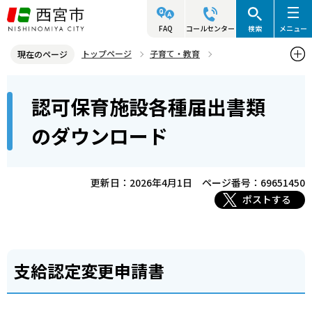
こ
の
FAQ
コールセンター
検索
メニュー
ペ
トップページ
子育て・教育
現在のページ
ー
保育所・幼稚園・小学校など
保育所
保育所の利用手続き
本
ジ
認可保育施設各種届出書類
認可保育施設各種届出書類のダウンロード
文
の
こ
先
のダウンロード
こ
頭
か
で
ら
更新日：2026年4月1日
ページ番号：69651450
す
ポストする
支給認定変更申請書