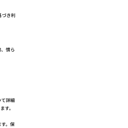
基づき利
験、慣ら
いて詳細
ます。
ます。保