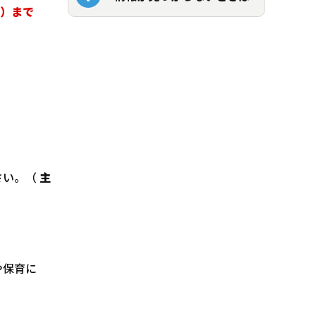
4）まで
さい。（
主
や保育に