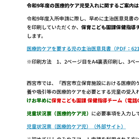
令和9年度の医療的ケア児受入れに関するご案内は
令和9年度入所申請に際し、早めに主治医意見書
を印刷していただくか、
保育こども園課保健指導チー
します。
医療的ケアを要する児の主治医意見書（PDF：621
※印刷方法 1、2ページ目をA4裏表印刷し、3
西宮市では、「西宮市立保育施設における医療的
養や吸引等の医療的ケアを必要とする児童の受入
けお早めに
保育こども園課 保健指導チーム（電話07
児童状況票（医療的ケア児）
に必要事項を入力し
児童状況票（医療的ケア児）（外部サイト）