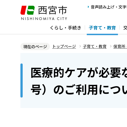
こ
音声読み上げ・文字
の
ペ
くらし・手続き
子育て・教育
ー
ジ
の
トップページ
子育て・教育
保育所
現在のページ
先
本
頭
文
医療的ケアが必要
で
こ
す
こ
号）のご利用につ
か
ら