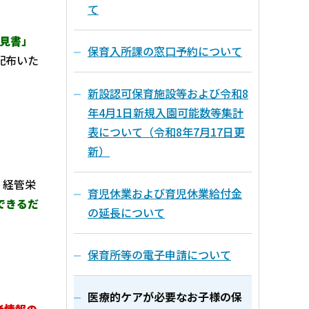
て
見書」
保育入所課の窓口予約について
配布いた
新設認可保育施設等および令和8
年4月1日新規入園可能数等集計
表について（令和8年7月17日更
新）
、経管栄
育児休業および育児休業給付金
できるだ
の延長について
保育所等の電子申請について
医療的ケアが必要なお子様の保