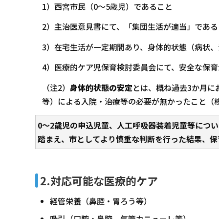
1）西宮市民（0～5歳児）であること
2）主治医意見書にて、「集団生活が適当」である
3）在宅生活が一定期間あり、身体的状態（病状、
4）医療的ケア児保育検討委員会にて、安全な保
（注2）
身体的状態の安定
とは、概ね過去3か月に
等）による入院・治療等の必要が無かったこと（
0～2歳児の申込児童、人工呼吸器装着児童等につ
踏まえ、市としてより慎重な判断を行った結果、保
2.対応可能な医療的ケア
経管栄養（鼻腔・胃ろう等）
吸引（口腔・鼻腔、気管カニューレ等）