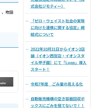
式会社ジモティー）
a）、吹田
「ゼロ・ウェイスト社会の実現
に向けた連携に関する協定」締
結式について
2022年10月31日からイオン2店
舗（イオン西宮店・イオンスタ
イル甲子園）にて「Loop」導入
スタート！
令和7年度 ごみ量の見える化
自動販売機横の空き容器回収ボ
ックスにごみを捨てないで！！