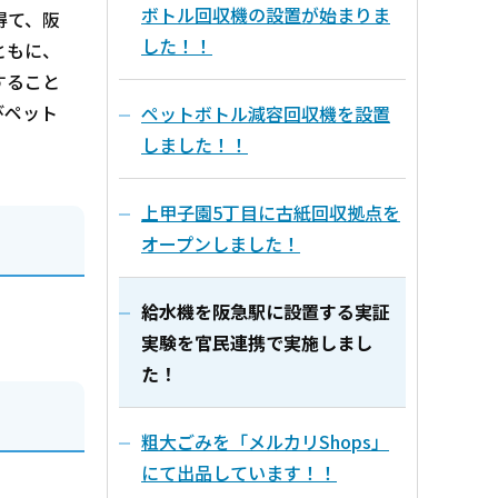
ボトル回収機の設置が始まりま
得て、阪
した！！
ともに、
すること
びペット
ペットボトル減容回収機を設置
しました！！
上甲子園5丁目に古紙回収拠点を
オープンしました！
給水機を阪急駅に設置する実証
実験を官民連携で実施しまし
た！
粗大ごみを「メルカリShops」
にて出品しています！！