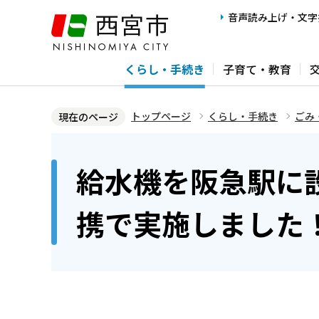
こ
音声読み上げ・文字
の
ペ
くらし・手続き
子育て・教育
ー
ジ
の
トップページ
くらし・手続き
ごみ
現在のページ
先
本
頭
文
給水機を阪急駅に
で
こ
す
こ
携で実施しました
か
ら