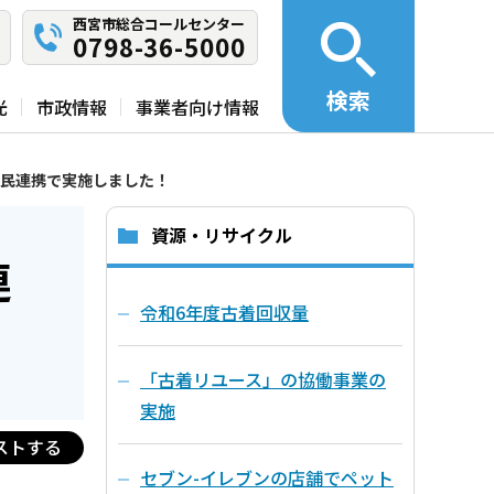
西宮市総合コールセンター
0798-36-5000
検索
光
市政情報
事業者向け情報
民連携で実施しました！
資源・リサイクル
連
令和6年度古着回収量
「古着リユース」の協働事業の
実施
ストする
セブン-イレブンの店舗でペット