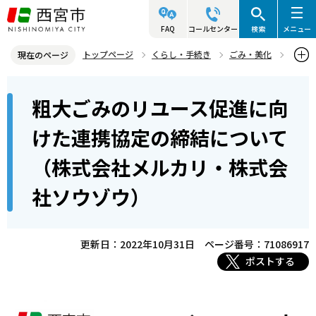
こ
の
FAQ
コールセンター
検索
メニュー
ペ
トップページ
くらし・手続き
ごみ・美化
現在のページ
ー
資源・リサイクル
本
ジ
粗大ごみのリユース促進に向
粗大ごみのリユース促進に向けた連携協定の締結について（株式会社
文
の
メルカリ・株式会社ソウゾウ）
こ
先
けた連携協定の締結について
こ
頭
（株式会社メルカリ・株式会
か
で
ら
す
社ソウゾウ）
更新日：2022年10月31日
ページ番号：71086917
ポストする