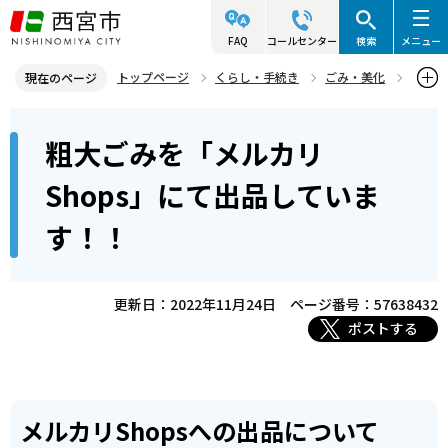
こ
の
FAQ
コールセンター
検索
メニュー
ペ
トップページ
くらし・手続き
ごみ・美化
現在のページ
ー
資源・リサイクル
本
ジ
粗大ごみを「メルカリ
粗大ごみを「メルカリShops」にて出品しています！！
文
の
こ
先
Shops」にて出品していま
こ
頭
す！！
か
で
ら
す
更新日：2022年11月24日
ページ番号：57638432
ポストする
メルカリShopsへの出品について