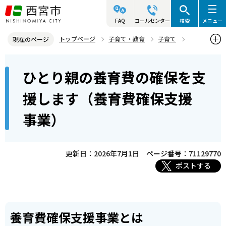
こ
の
FAQ
コールセンター
検索
メニュー
ペ
トップページ
子育て・教育
子育て
現在のページ
ー
母子・父子家庭のこどものために
各種経済的支援
本
ジ
ひとり親の養育費の確保を支
ひとり親の養育費の確保を支援します（養育費確保支援事業）
文
の
こ
先
援します（養育費確保支援
こ
頭
事業）
か
で
ら
す
更新日：2026年7月1日
ページ番号：71129770
ポストする
養育費確保支援事業とは