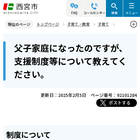
こ
の
FAQ
コールセンター
検索
メニュー
ペ
トップページ
子育て・教育
子育て
現在のページ
ー
母子・父子家庭のこどものために
各種経済的支援
本
ジ
父子家庭になったのですが、
父子家庭になったのですが、支援制度等について教えてください。
文
の
こ
先
支援制度等について教えてく
こ
頭
ださい。
か
で
ら
す
更新日：2025年2月5日
ページ番号：92101284
ポストする
制度について